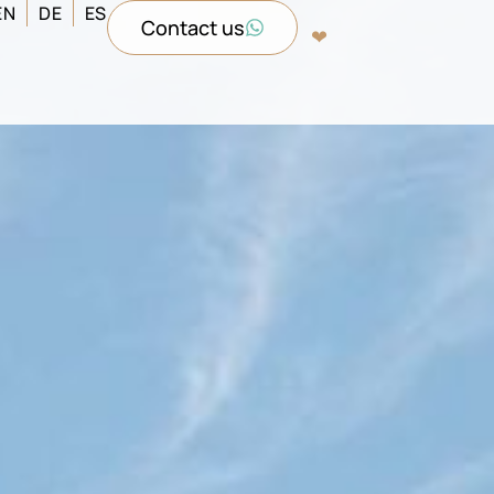
EN
DE
ES
Contact us
❤︎‬