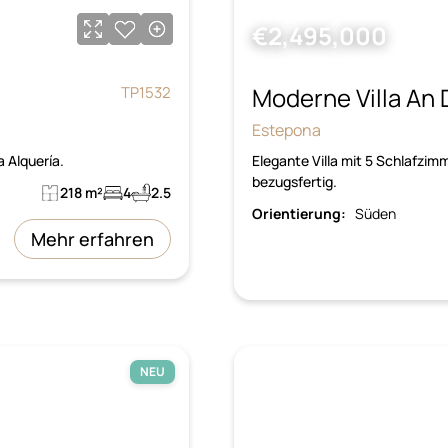
€2,495,000
Moderne Villa An 
TP1532
Estepona
a Alquería.
Elegante Villa mit 5 Schlafzim
bezugsfertig.
218 m²
4
2.5
Orientierung:
Süden
Mehr erfahren
NEU