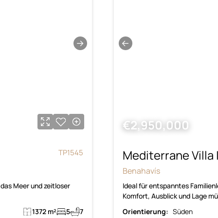
→
←
€2,950,000
Mediterrane Villa
TP1545
Benahavís
 das Meer und zeitloser
Ideal für entspanntes Familien
Komfort, Ausblick und Lage mü
1372 m²
5
7
Orientierung:
Süden