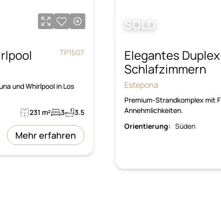
SOLD
rlpool
Elegantes Duplex
TP1507
Schlafzimmern
Estepona
na und Whirlpool in Los
Premium-Strandkomplex mit Fi
Annehmlichkeiten.
231 m²
3
3.5
Orientierung:
Süden
Mehr erfahren