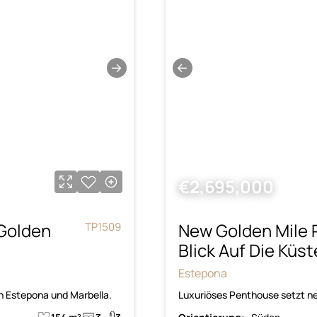
→
←
€2,695,000
Golden
New Golden Mile 
TP1509
Blick Auf Die Küst
Estepona
 Estepona und Marbella.
Luxuriöses Penthouse setzt n