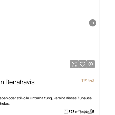
→
 In Benahavís
TP1543
leben oder stilvolle Unterhaltung, vereint dieses Zuhause
helos.
373 m²
4
5