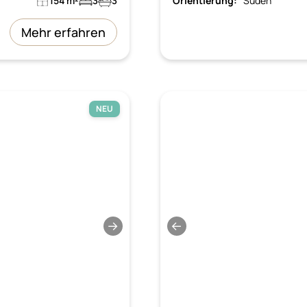
154 m²
3
3
Orientierung:
Süden
Mehr erfahren
NEU
→
←