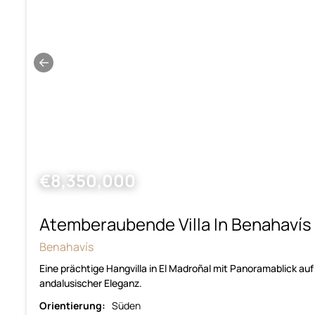
←
€8,350,000
Atemberaubende Villa In Benahavís
Benahavís
Eine prächtige Hangvilla in El Madroñal mit Panoramablick auf
andalusischer Eleganz.
Orientierung:
Süden