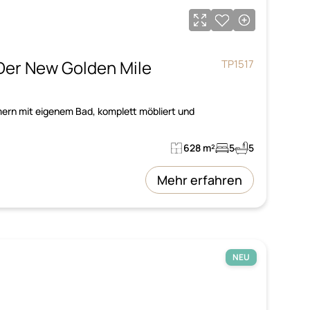
Der New Golden Mile
TP1517
mern mit eigenem Bad, komplett möbliert und
628 m²
5
5
Mehr erfahren
NEU