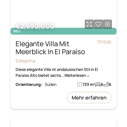
€2,690,000
NEU
Elegante Villa Mit
TP1596
Meerblick In El Paraíso
Estepona
Diese elegante Villa im andalusischen Stil in El
Paraíso Alto bietet sechs...Weiterlesen→
Orientierung:
Süden
733 m²
6
6
Mehr erfahren