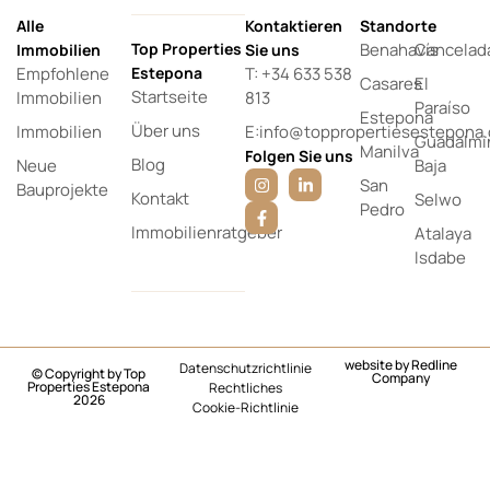
Alle
Kontaktieren
Standorte
Top Properties
Benahavís
Cancelad
Immobilien
Sie uns
Empfohlene
Estepona
T: +34 633 538
Casares
El
Startseite
Immobilien
813
Paraíso
Estepona
Über uns
Immobilien
E:info@toppropertiesestepona
Guadalmi
Manilva
Folgen Sie uns
Blog
Neue
Baja
San
Bauprojekte
Kontakt
Selwo
Pedro
Immobilienratgeber
Atalaya
Isdabe
website by
Redline
Datenschutzrichtlinie
© Copyright by Top
Company
Properties Estepona
Rechtliches
2026
Cookie-Richtlinie