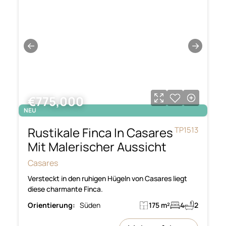
←
→
€775,000
NEU
Rustikale Finca In Casares
TP1513
Mit Malerischer Aussicht
Casares
Versteckt in den ruhigen Hügeln von Casares liegt
diese charmante Finca.
Orientierung:
Süden
175 m²
4
2