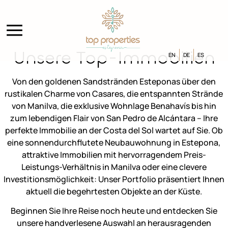
Unsere Top-Immobilien
EN
DE
ES
Von den goldenen Sandstränden Esteponas über den
rustikalen Charme von Casares, die entspannten Strände
von Manilva, die exklusive Wohnlage Benahavís bis hin
zum lebendigen Flair von San Pedro de Alcántara – Ihre
perfekte Immobilie an der Costa del Sol wartet auf Sie. Ob
eine sonnendurchflutete Neubauwohnung in Estepona,
attraktive Immobilien mit hervorragendem Preis-
Leistungs-Verhältnis in Manilva oder eine clevere
Investitionsmöglichkeit: Unser Portfolio präsentiert Ihnen
aktuell die begehrtesten Objekte an der Küste.
Beginnen Sie Ihre Reise noch heute und entdecken Sie
unsere handverlesene Auswahl an herausragenden