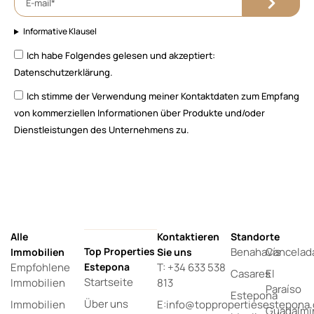
Informative Klausel
Ich habe Folgendes gelesen und akzeptiert:
Datenschutzerklärung.
Ich stimme der Verwendung meiner Kontaktdaten zum Empfang
von kommerziellen Informationen über Produkte und/oder
Dienstleistungen des Unternehmens zu.
Alle
Kontaktieren
Standorte
Top Properties
Benahavís
Cancelad
Immobilien
Sie uns
Empfohlene
Estepona
T: +34 633 538
Casares
El
Startseite
Immobilien
813
Paraíso
Estepona
Über uns
Immobilien
E:info@toppropertiesestepona
Guadalmi