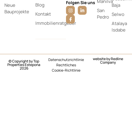
Manilva
Folgen Sie uns
Blog
Neue
Baja
San
Bauprojekte
Kontakt
Selwo
Pedro
Immobilienratgeber
Atalaya
Isdabe
website by
Redline
Datenschutzrichtlinie
© Copyright by Top
Company
Properties Estepona
Rechtliches
2026
Cookie-Richtlinie