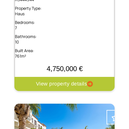
Property Type:
Haus
Bedrooms:
7
Bathrooms:
10
Built Area:
761m²
4,750,000 €
View property details