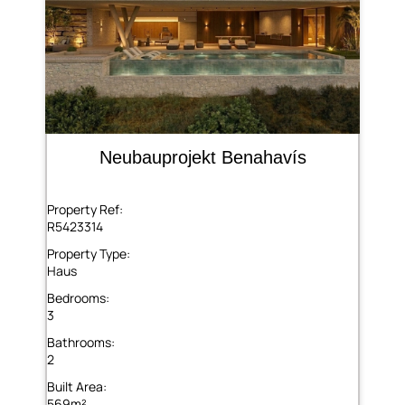
Neubauprojekt Benahavís
Property Ref:
R5423314
Property Type:
Haus
Bedrooms:
3
Bathrooms:
2
Built Area:
569m²