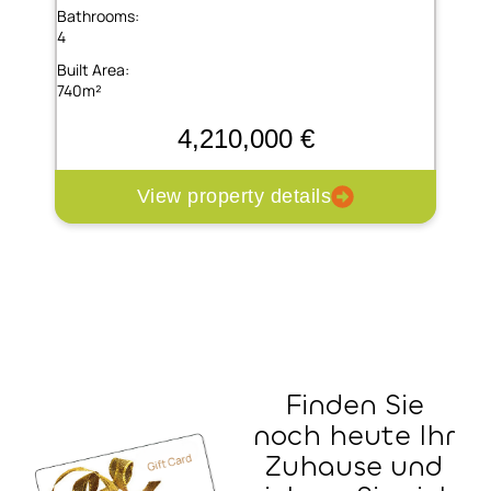
Bathrooms:
4
Built Area:
740m²
4,210,000 €
View property details
Finden Sie
noch heute Ihr
Zuhause und