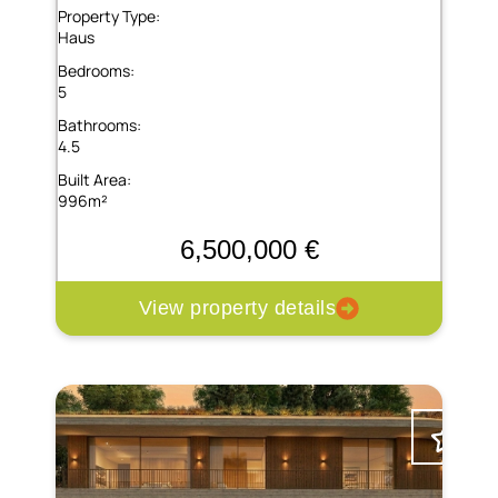
Property Type:
Haus
Bedrooms:
5
Bathrooms:
4.5
Built Area:
996m²
6,500,000 €
View property details