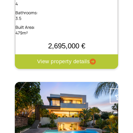
4
Bathrooms:
3.5
Built Area:
479m²
2,695,000 €
View property details