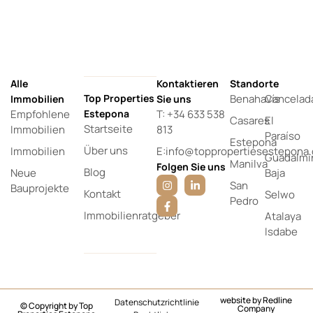
Alle
Kontaktieren
Standorte
Top Properties
Benahavís
Cancelad
Immobilien
Sie uns
Empfohlene
Estepona
T: +34 633 538
Casares
El
Startseite
Immobilien
813
Paraíso
Estepona
Über uns
Immobilien
E:info@toppropertiesestepona
Guadalmi
Manilva
Folgen Sie uns
Blog
Neue
Baja
San
Bauprojekte
Kontakt
Selwo
Pedro
Immobilienratgeber
Atalaya
Isdabe
website by
Redline
Datenschutzrichtlinie
© Copyright by Top
Company