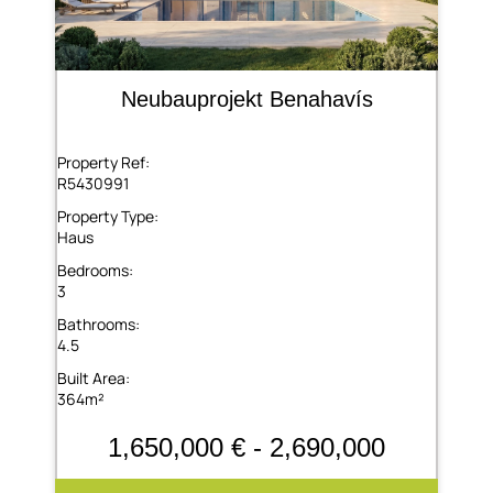
Neubauprojekt Benahavís
Property Ref:
R5430991
Property Type:
Haus
Bedrooms:
3
Bathrooms:
4.5
Built Area:
364m²
1,650,000 € - 2,690,000