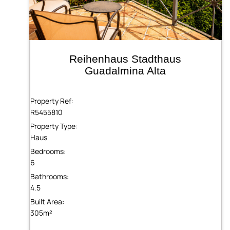
Reihenhaus Stadthaus
Guadalmina Alta
Property Ref:
R5455810
Property Type:
Haus
Bedrooms:
6
Bathrooms:
4.5
Built Area:
305m²