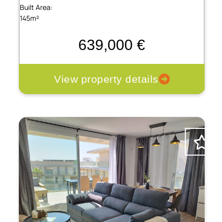
Built Area:
145m²
639,000 €
View property details