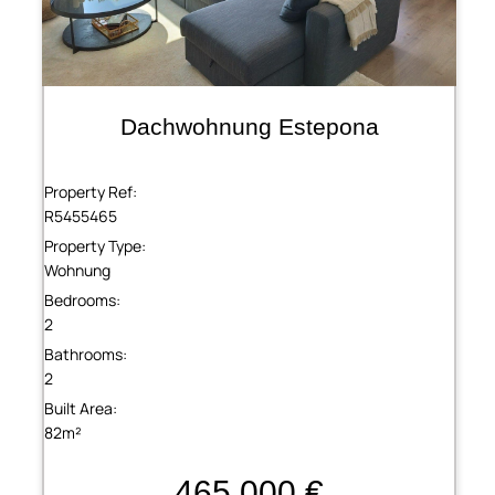
Dachwohnung Estepona
Property Ref:
R5455465
Property Type:
Wohnung
Bedrooms:
2
Bathrooms:
2
Built Area:
82m²
465,000 €