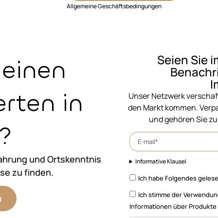
Allgemeine Geschäftsbedingungen
Seien Sie i
 einen
Benachri
I
rten in
Unser Netzwerk verschaff
den Markt kommen. Verpa
und gehören Sie zu
?
rfahrung und Ortskenntnis
Informative Klausel
se zu finden.
Ich habe Folgendes gelese
Ich stimme der Verwendun
n
Informationen über Produkte