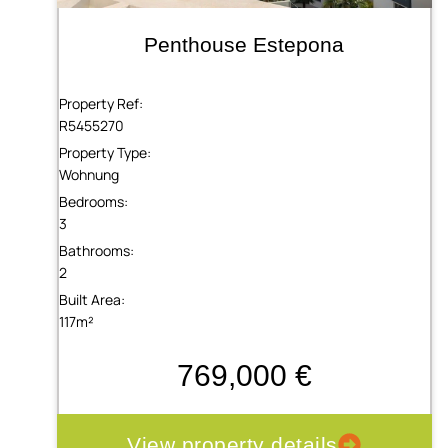
Penthouse Estepona
Property Ref:
R5455270
Property Type:
Wohnung
Bedrooms:
3
Bathrooms:
2
Built Area:
117m²
769,000 €
View property details