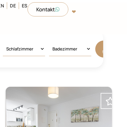
EN
DE
ES
Kontakt
❤︎‬