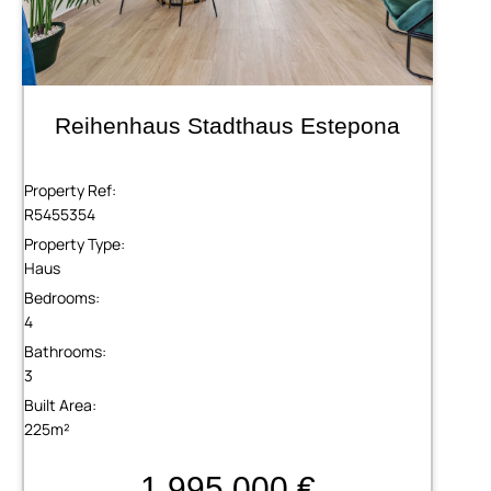
Reihenhaus Stadthaus Estepona
Property Ref:
R5455354
Property Type:
Haus
Bedrooms:
4
Bathrooms:
3
Built Area:
225m²
1,995,000 €