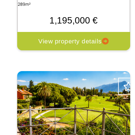
289m²
1,195,000 €
View property details