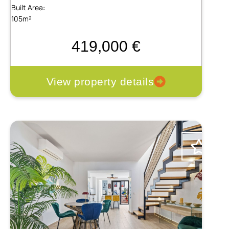
Built Area:
105m²
419,000 €
View property details