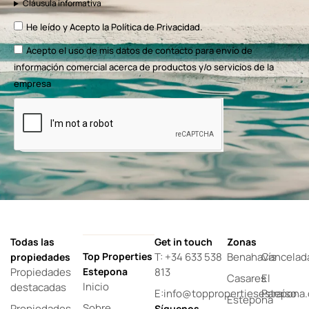
Cláusula informativa
He leído y Acepto la
Política de Privacidad.
Acepto el uso de mis datos de contacto para envío de
información comercial acerca de productos y/o servicios de la
empresa
Todas las
Get in touch
Zonas
Top Properties
T: +34 633 538
Benahavís
Cancelad
propiedades
Propiedades
Estepona
813
Casares
El
Inicio
destacadas
E:info@toppropertiesestepona
Paraíso
Estepona
Sobre
Propiedades
Síguenos