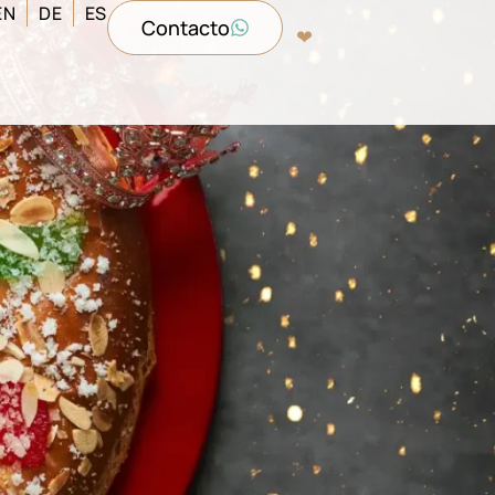
EN
DE
ES
Contacto
❤︎‬