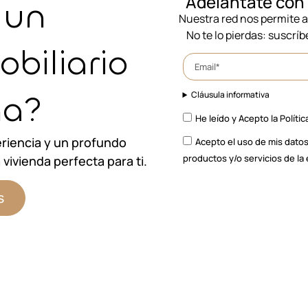
Adelántate con 
 un
Nuestra red nos permite 
No te lo pierdas: suscríb
obiliario
na?
Cláusula informativa
He leído y Acepto la
Polític
riencia y un profundo
Acepto el uso de mis datos
productos y/o servicios de l
vivienda perfecta para ti.
s